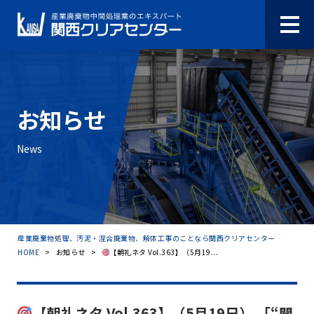
お知らせ
News
産業廃棄物処理、汚泥・混合廃棄物、解体工事のことなら関西クリアセンター
HOME
>
お知らせ
>
【朝礼ネタ Vol.363】（5月19...
【朝礼ネタ Vol.363】（5月19日） 「“聞