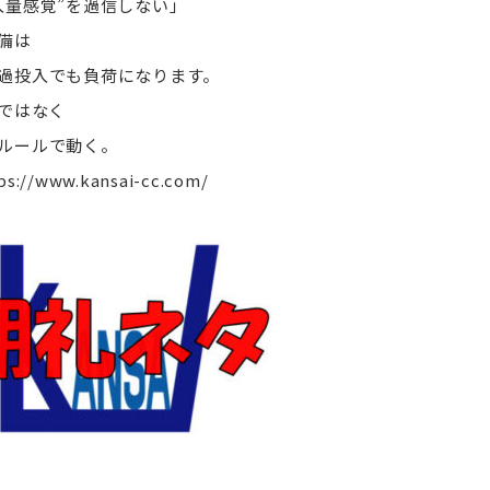
入量感覚”を過信しない」
備は
過投入でも負荷になります。
”ではなく
ルールで動く。
ps://www.kansai-cc.com/