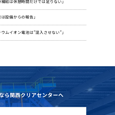
 「水分補給は休憩時間だけでは足りない」
「異音は設備からの報告」
「リチウムイオン電池は”混入させない”」
なら
関西クリアセンターへ