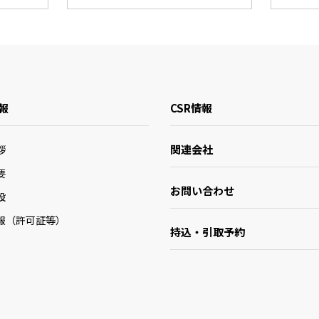
報
CSR情報
関連会社
拶
要
お問い合わせ
設
報（許可証等）
持込・引取予約