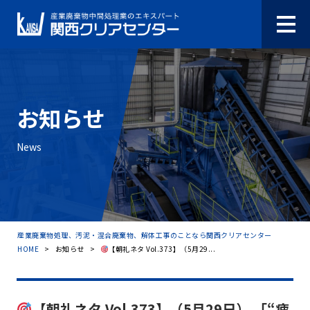
お知らせ
News
産業廃棄物処理、汚泥・混合廃棄物、解体工事のことなら関西クリアセンター
HOME
>
お知らせ
>
【朝礼ネタ Vol.373】（5月29...
【朝礼ネタ Vol.373】（5月29日） 「“疲