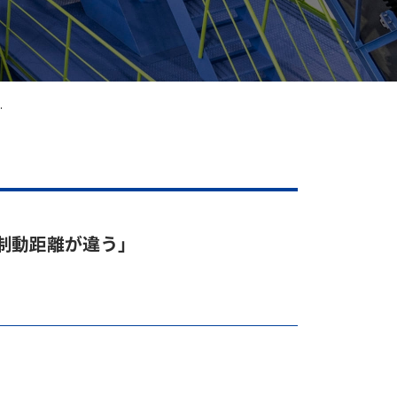
.
”は制動距離が違う」