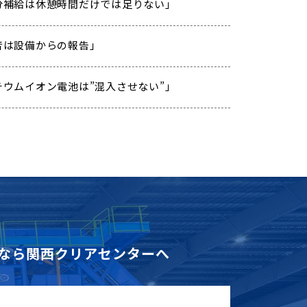
 「水分補給は休憩時間だけでは足りない」
「異音は設備からの報告」
「リチウムイオン電池は”混入させない”」
なら
関西クリアセンターへ