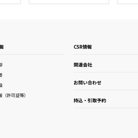
報
CSR情報
関連会社
拶
要
お問い合わせ
設
報（許可証等）
持込・引取予約