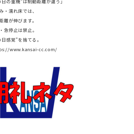
の日の重機”は制動距離が違う」
み・濡れ床では、
距離が伸びます。
・急停止は禁止。
の日感覚”を捨てる。
ps://www.kansai-cc.com/