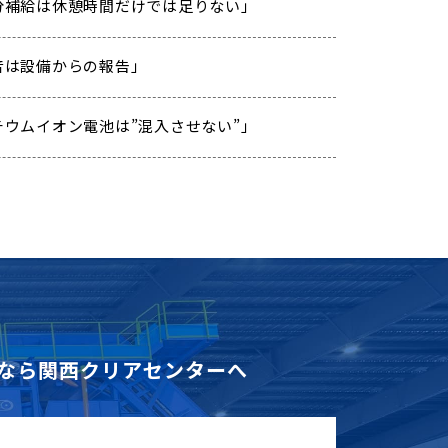
 「水分補給は休憩時間だけでは足りない」
「異音は設備からの報告」
「リチウムイオン電池は”混入させない”」
なら
関西クリアセンターへ