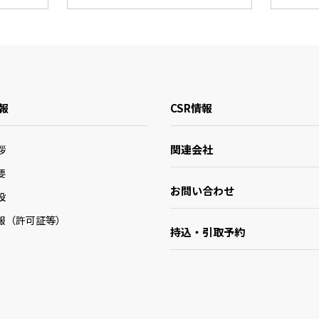
報
CSR情報
関連会社
拶
要
お問い合わせ
設
報（許可証等）
持込・引取予約