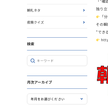
「“確
独り立
朝礼ネタ
「分
産廃クイズ
その瞬
“でき
htt
検索
月次アーカイブ