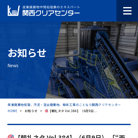
お知らせ
News
産業廃棄物処理、汚泥・混合廃棄物、解体工事のことなら関西クリアセンター
HOME
>
お知らせ
>
【朝礼ネタ Vol.384】（6月9日...
【朝礼ネタ Vol.384】（6月9日） 「“雨