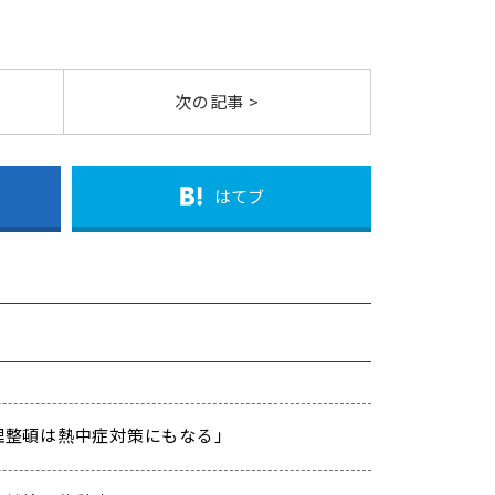
次の記事 >
はてブ
「整理整頓は熱中症対策にもなる」