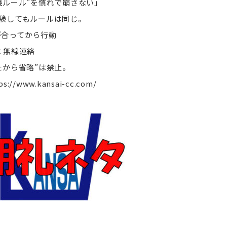
機ルール”を慣れで崩さない」
験してもルールは同じ。
合ってから行動
 無線連絡
たから省略”は禁止。
ps://www.kansai-cc.com/