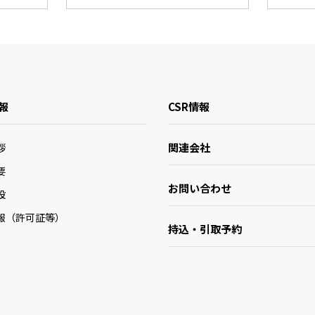
報
CSR情報
関連会社
拶
要
お問い合わせ
設
報（許可証等）
持込・引取予約