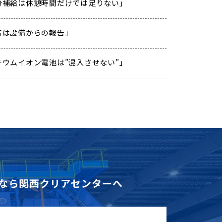
 「水分補給は休憩時間だけでは足りない」
「異音は設備からの報告」
「リチウムイオン電池は”混入させない”」
なら
関西クリアセンターへ