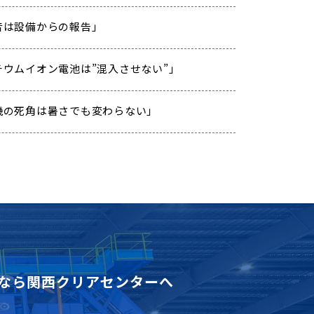
「異音は設備からの報告」
「リチウムイオン電池は”混入させない”」
「重機の死角は暑さでも変わらない」
なら
関西クリアセンターへ