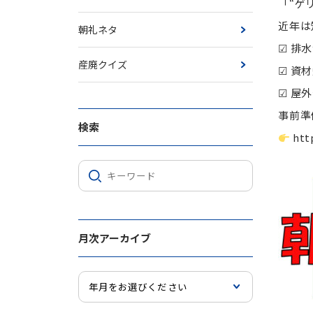
「“ゲ
近年は
朝礼ネタ
☑ 排
産廃クイズ
☑ 資
☑ 屋
事前準
検索
htt
月次アーカイブ