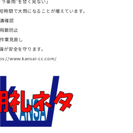
リラ豪雨”を甘く見ない」
短時間で大雨になることが増えています。
水溝確認
材飛散防止
外作業見直し
備が安全を守ります。
ps://www.kansai-cc.com/