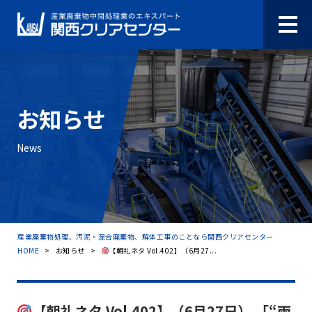
お知らせ
News
産業廃棄物処理、汚泥・混合廃棄物、解体工事のことなら関西クリアセンター
HOME
>
お知らせ
>
【朝礼ネタ Vol.402】（6月27...
【朝礼ネタ Vol.402】（6月27日） 「“雨