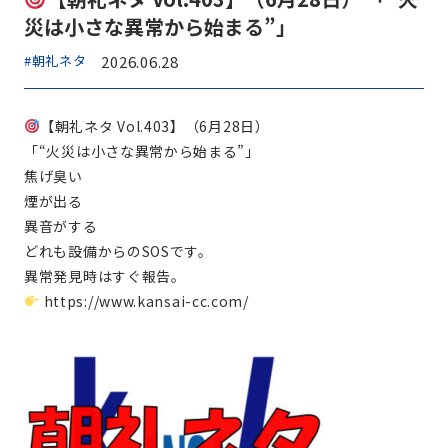
災は小さな異常から始まる”」
#朝礼ネタ
2026.06.28
【朝礼ネタ Vol.403】（6月28日）
「“火災は小さな異常から始まる”」
焦げ臭い
煙が出る
異音がする
どれも設備からのSOSです。
異常発見時はすぐ報告。
https://www.kansai-cc.com/