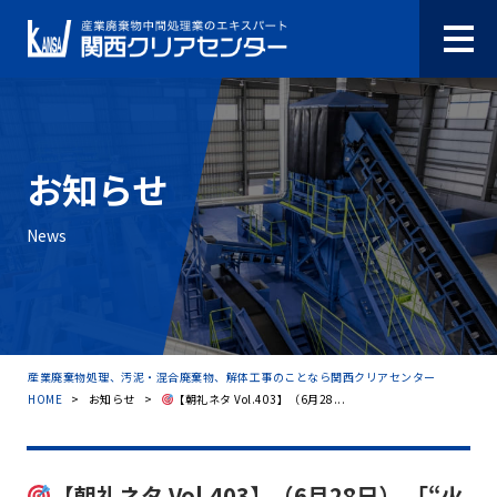
お知らせ
News
産業廃棄物処理、汚泥・混合廃棄物、解体工事のことなら関西クリアセンター
HOME
>
お知らせ
>
【朝礼ネタ Vol.403】（6月28...
【朝礼ネタ Vol.403】（6月28日） 「“火