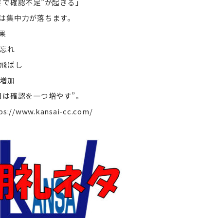
さで確認不足”が起きる」
は集中力が落ちます。
果
認忘れ
順飛ばし
ス増加
日は確認を一つ増やす”。
ps://www.kansai-cc.com/