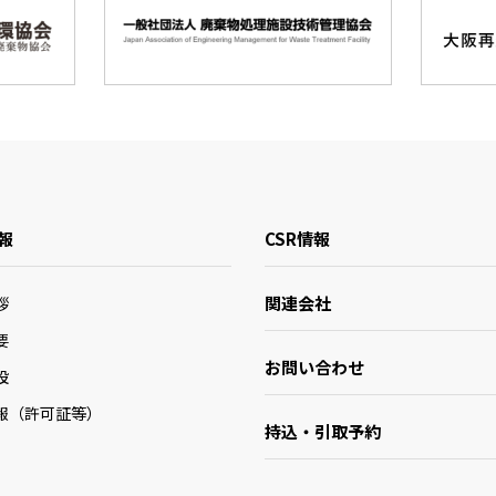
報
CSR情報
関連会社
拶
要
お問い合わせ
設
報（許可証等）
持込・引取予約