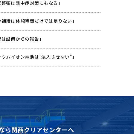
「整理整頓は熱中症対策にもなる」
 「水分補給は休憩時間だけでは足りない」
「異音は設備からの報告」
「リチウムイオン電池は”混入させない”」
なら
関西クリアセンターへ