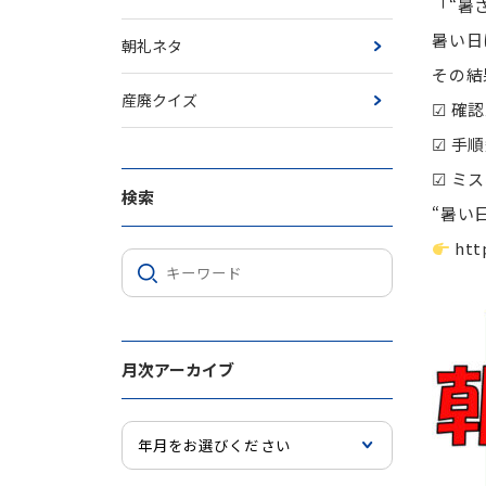
「“暑
暑い日
朝礼ネタ
その結
産廃クイズ
☑ 確
☑ 手
☑ ミ
検索
“暑い
htt
月次アーカイブ