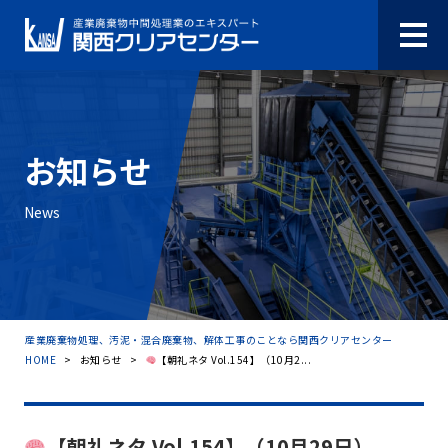
お知らせ
News
産業廃棄物処理、汚泥・混合廃棄物、解体工事のことなら関西クリアセンター
HOME
>
お知らせ
>
【朝礼ネタ Vol.154】（10月2...
【朝礼ネタ Vol.154】（10月29日）