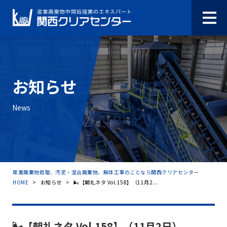
お知らせ
News
産業廃棄物処理、汚泥・混合廃棄物、解体工事のことなら関西クリアセンター
HOME
>
お知らせ
>
🌬【朝礼ネタ Vol.158】（11月2...
🌬【朝礼ネタ Vol.158】（11月2日）