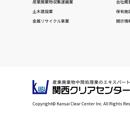
産業廃棄物収集運搬業
会社概
土木建設業
保有施
金属リサイクル事業
開示情
Copyright© Kansai Clear Center Inc. All Rights Re