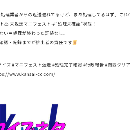
 「処理業者からの返送遅れてるけど、まあ処理してるはず」これ
ト⚠ 未返送マニフェストは“処理未確認”状態！
ない＝処理が終わった証拠なし。
確認・記録までが排出者の責任です
クイズ #マニフェスト返送 #処理完了確認 #行政報告 #関西クリ
ps://www.kansai-cc.com/