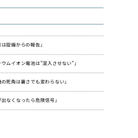
「異音は設備からの報告」
「リチウムイオン電池は”混入させない”」
「重機の死角は暑さでも変わらない」
「汗が出なくなったら危険信号」