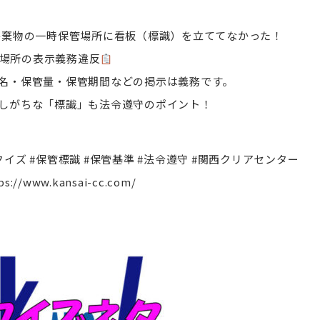
 廃棄物の一時保管場所に看板（標識）を立ててなかった！
場所の表示義務違反
名・保管量・保管期間などの掲示は義務です。
しがちな「標識」も法令遵守のポイント！
クイズ #保管標識 #保管基準 #法令遵守 #関西クリアセンター
ps://www.kansai-cc.com/