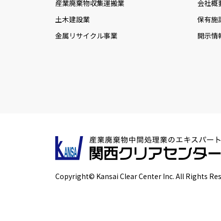
産業廃棄物収集運搬業
会社概
土木建設業
保有施
金属リサイクル事業
開示情
Copyright© Kansai Clear Center Inc. All Rights Re