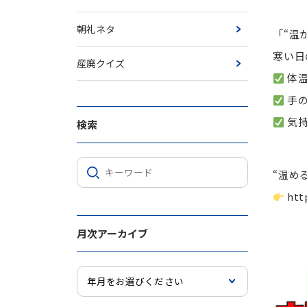
朝礼ネタ
「“温
寒い日
産廃クイズ
体温
手の
気持
検索
“温め
htt
月次アーカイブ