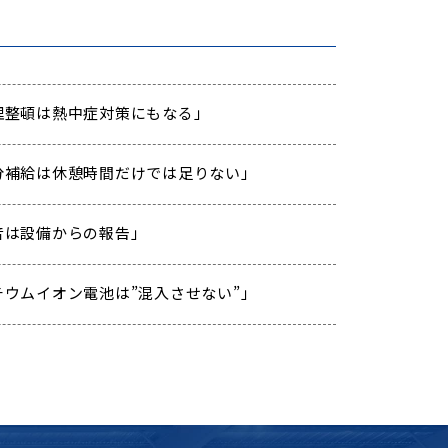
「整理整頓は熱中症対策にもなる」
 「水分補給は休憩時間だけでは足りない」
「異音は設備からの報告」
「リチウムイオン電池は”混入させない”」