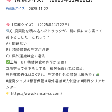
#産廃クイズ
2025.11.22
【産廃クイズ】（2025年11月22日）
Q. 廃棄物を積み込んだトラックが、別の県に立ち寄って
荷下ろしした…これって？
A）問題ない
B）積替保管の許可が必要
C）県外運搬は全て違法
正解：B）積替保管の許可が必要！
立ち寄って荷下ろしする＝積替保管行為に該当。
県外運搬自体はOKでも、許可条件外の積替は違法です
#産廃クイズ #積替保管 #県外運搬 #法令遵守 #関西クリアセ
ンター
https://www.kansai-cc.com/