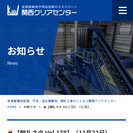
お知らせ
News
産業廃棄物処理、汚泥・混合廃棄物、解体工事のことなら関西クリアセンター
HOME
>
お知らせ
>
【朝礼ネタ Vol.178】（11月2...
【朝礼ネタ Vol.178】（11月22日）