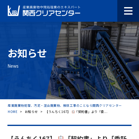
お知らせ
News
産業廃棄物処理、汚泥・混合廃棄物、解体工事のことなら関西クリアセンター
HOME
>
お知らせ
>
【うんちく167】
「契約書」より「委...
【うんちく167】
「契約書」より「委託