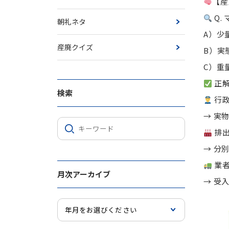
【産
Q.
朝礼ネタ
A）少
産廃クイズ
B）実
C）重
正解
検索
行
→ 実
排
→ 分
業
月次アーカイブ
→ 受