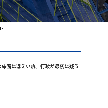
）...
所の床面に漏えい痕。行政が最初に疑う