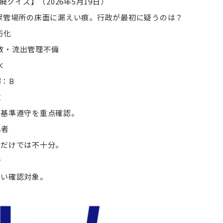
廃クイズ】（2026年5月19日）
 保管場所の床面に漏えい痕。行政が最初に疑うのは？
朽化
散・流出管理不備
水
：B
政
管基準遵守を重点確認。
出者
掃だけでは不十分。
者
扱い確認対象。