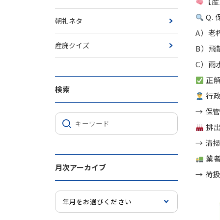
【産
Q.
朝礼ネタ
A）老
産廃クイズ
B）飛
C）雨
正解
検索
行
→ 保
排
→ 清
業
月次アーカイブ
→ 荷