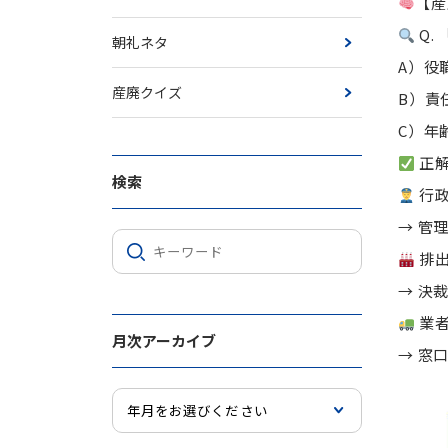
【産
Q.
朝礼ネタ
A）役
産廃クイズ
B）責
C）年
正解
検索
行
→ 管
排
→ 決
業
月次アーカイブ
→ 窓