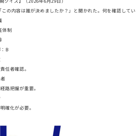
廃クイズ】（2026年6月29日）
 「この内容は誰が決めましたか？」と聞かれた。何を確認して
職
任体制
齢
：B
政
理責任者確認。
出者
裁経路把握が重要。
者
口明確化が必要。