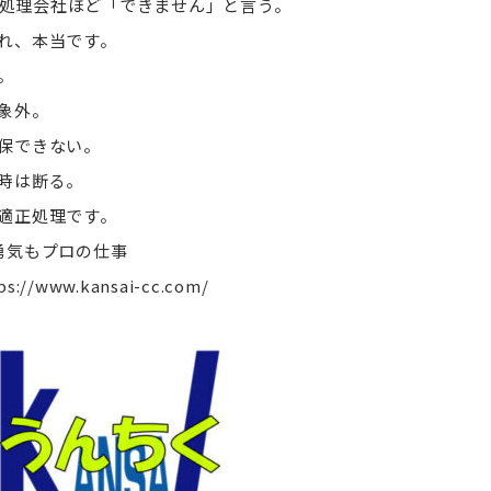
処理会社ほど「できません」と言う。
れ、本当です。
。
象外。
保できない。
時は断る。
適正処理です。
勇気もプロの仕事
ps://www.kansai-cc.com/