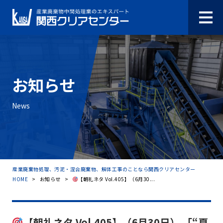
お知らせ
News
産業廃棄物処理、汚泥・混合廃棄物、解体工事のことなら関西クリアセンター
HOME
>
お知らせ
>
【朝礼ネタ Vol.405】（6月30...
【朝礼ネタ Vol.405】（6月30日） 「“夏