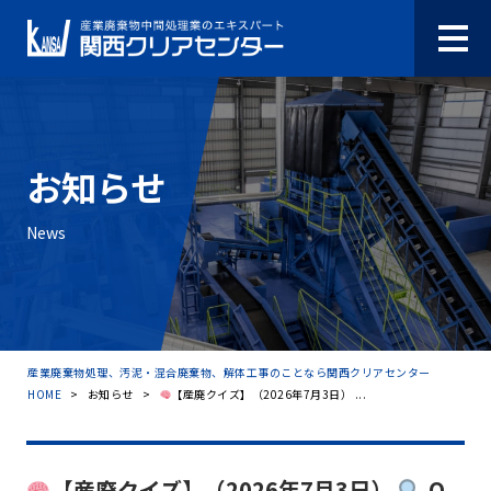
お知らせ
News
産業廃棄物処理、汚泥・混合廃棄物、解体工事のことなら関西クリアセンター
HOME
>
お知らせ
>
【産廃クイズ】（2026年7月3日） ...
【産廃クイズ】（2026年7月3日）
Q.