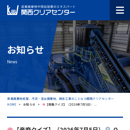
お知らせ
News
産業廃棄物処理、汚泥・混合廃棄物、解体工事のことなら関西クリアセンター
HOME
>
お知らせ
>
【産廃クイズ】（2026年7月5日） ...
【産廃クイズ】（2026年7月5日）
Q.