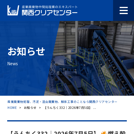
お知らせ
News
産業廃棄物処理、汚泥・混合廃棄物、解体工事のことなら関西クリアセンター
HOME
>
お知らせ
>
【うんちく332｜2026年7月5日】 ...
【うんちく332｜2026年7月5日】
燃え殻