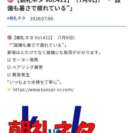
備も暑さで疲れている”」
#朝礼ネタ
2026.07.06
【朝礼ネタ Vol.411】（7月6日）
「“設備も暑さで疲れている”」
夏場は人だけでなく設備にも負荷がかかります。
☑ モーター発熱
☑ ベアリング異常
☑ 異音発生
“いつもより点検を丁寧に”。
https://www.kansai-cc.com/