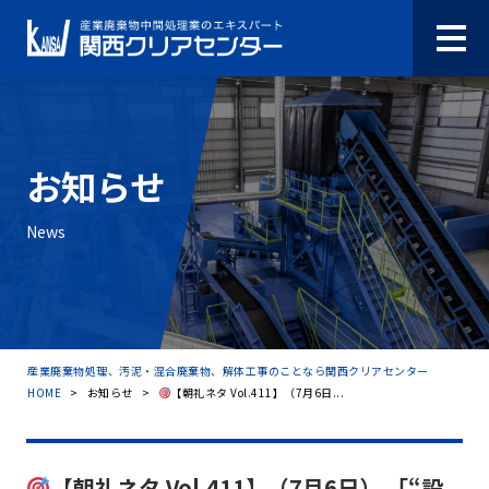
お知らせ
News
産業廃棄物処理、汚泥・混合廃棄物、解体工事のことなら関西クリアセンター
HOME
>
お知らせ
>
【朝礼ネタ Vol.411】（7月6日...
【朝礼ネタ Vol.411】（7月6日） 「“設