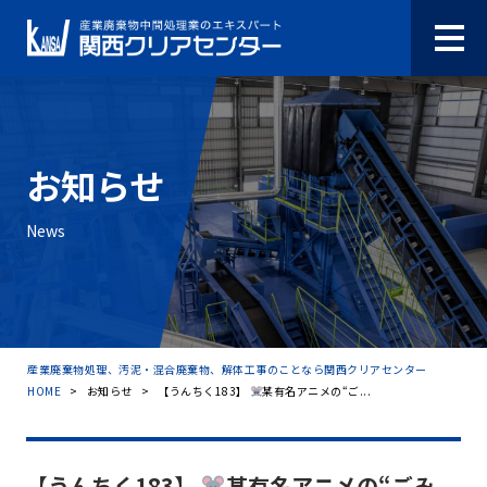
お知らせ
News
産業廃棄物処理、汚泥・混合廃棄物、解体工事のことなら関西クリアセンター
HOME
>
お知らせ
>
【うんちく183】
某有名アニメの“ご...
【うんちく183】
某有名アニメの“ごみ