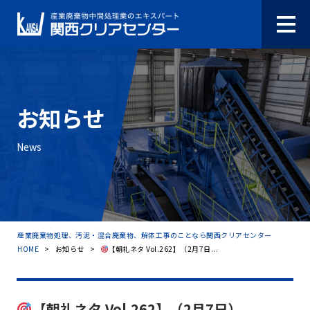
お知らせ
News
産業廃棄物処理、汚泥・混合廃棄物、解体工事のことなら関西クリアセンター
HOME
>
お知らせ
>
【朝礼ネタ Vol.262】（2月7日...
【朝礼ネタ Vol.262】（2月7日）