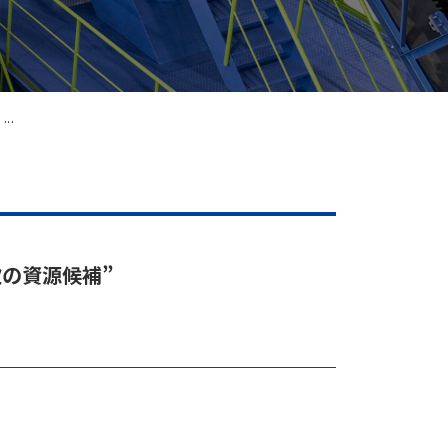
..
次の資源候補”