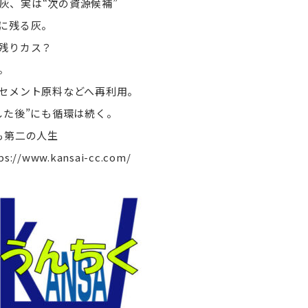
灰、実は“次の資源候補”
に残る灰。
残りカス？
。
セメント原料などへ再利用。
した後”にも循環は続く。
も第二の人生
ps://www.kansai-cc.com/