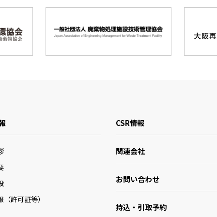
報
CSR情報
関連会社
拶
要
お問い合わせ
設
報（許可証等）
持込・引取予約