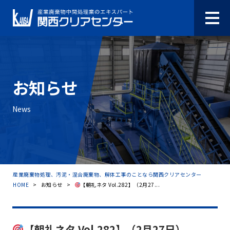
お知らせ
News
産業廃棄物処理、汚泥・混合廃棄物、解体工事のことなら関西クリアセンター
HOME
>
お知らせ
>
【朝礼ネタ Vol.282】（2月27...
【朝礼ネタ Vol.282】（2月27日）