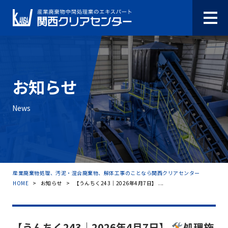
お知らせ
News
産業廃棄物処理、汚泥・混合廃棄物、解体工事のことなら関西クリアセンター
HOME
>
お知らせ
>
【うんちく243｜2026年4月7日】 ...
【うんちく243｜2026年4月7日】
処理施