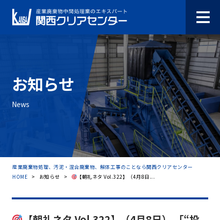
お知らせ
News
産業廃棄物処理、汚泥・混合廃棄物、解体工事のことなら関西クリアセンター
HOME
>
お知らせ
>
【朝礼ネタ Vol.322】（4月8日...
【朝礼ネタ Vol.322】（4月8日） 「“投