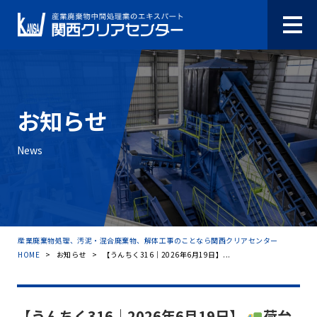
お知らせ
News
産業廃棄物処理、汚泥・混合廃棄物、解体工事のことなら関西クリアセンター
HOME
>
お知らせ
>
【うんちく316｜2026年6月19日】...
【うんちく316｜2026年6月19日】
荷台