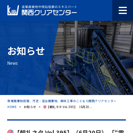
お知らせ
News
産業廃棄物処理、汚泥・混合廃棄物、解体工事のことなら関西クリアセンター
HOME
>
お知らせ
>
【朝礼ネタ Vol.395】（6月20...
【朝礼ネタ Vol.395】（6月20日） 「“雷