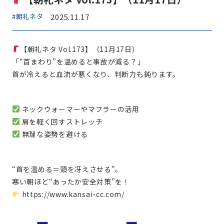
#朝礼ネタ
2025.11.17
【朝礼ネタ Vol.173】（11月17日）
「“首まわり”を温めると事故が減る？」
首が冷えると血流が悪くなり、判断力も鈍ります。
ネックウォーマーやマフラーの活用
肩を軽く回すストレッチ
無理な姿勢を避ける
“首を温める＝頭を冴えさせる”。
寒い朝ほど“あったか安全対策”を！
https://www.kansai-cc.com/