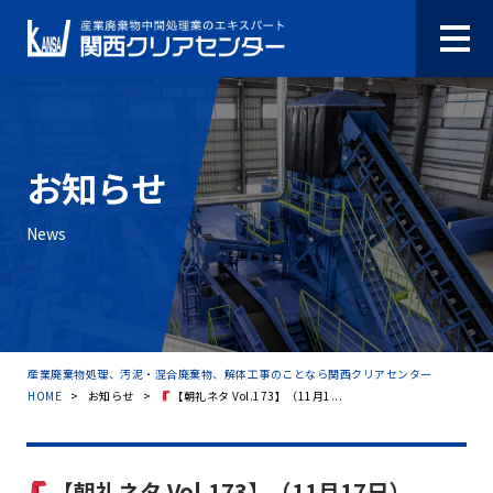
お知らせ
News
産業廃棄物処理、汚泥・混合廃棄物、解体工事のことなら関西クリアセンター
HOME
>
お知らせ
>
【朝礼ネタ Vol.173】（11月1...
【朝礼ネタ Vol.173】（11月17日）