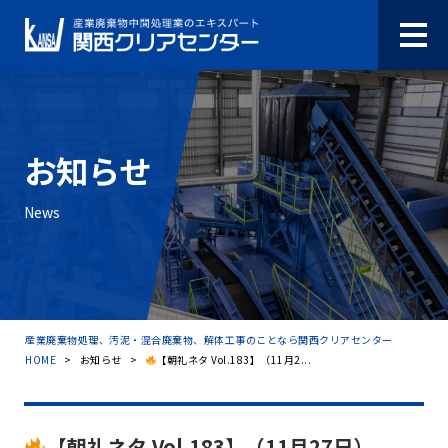
お知らせ
News
産業廃棄物処理、汚泥・混合廃棄物、解体工事のことなら関西クリアセンター
HOME
>
お知らせ
>
【朝礼ネタ Vol.183】（11月2...
【朝礼ネタ Vol.183】（11月27日）