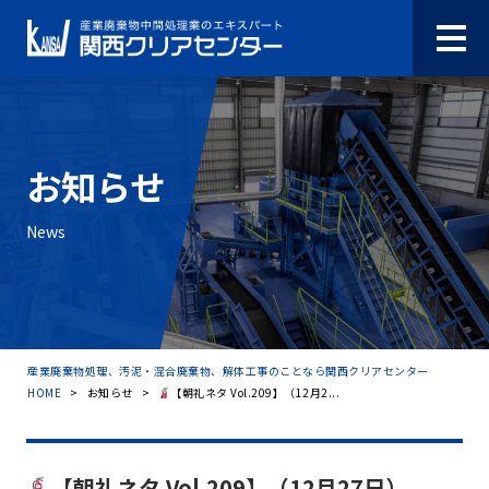
お知らせ
News
産業廃棄物処理、汚泥・混合廃棄物、解体工事のことなら関西クリアセンター
HOME
>
お知らせ
>
【朝礼ネタ Vol.209】（12月2...
【朝礼ネタ Vol.209】（12月27日）