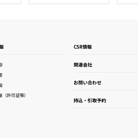
報
CSR情報
関連会社
拶
要
お問い合わせ
設
報（許可証等）
持込・引取予約