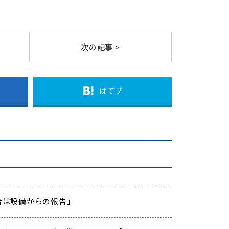
次の記事 >
はてブ
「異音は設備からの報告」