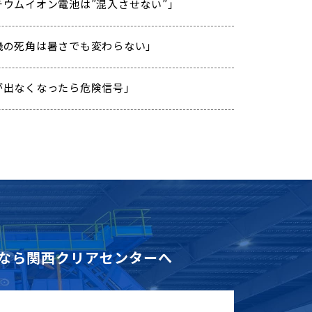
「リチウムイオン電池は”混入させない”」
「重機の死角は暑さでも変わらない」
「汗が出なくなったら危険信号」
なら
関西クリアセンターへ