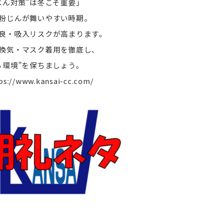
じん対策”は冬こそ重要」
粉じんが舞いやすい時期。
良・吸入リスクが高まります。
換気・マスク着用を徹底し、
る環境”を保ちましょう。
ps://www.kansai-cc.com/