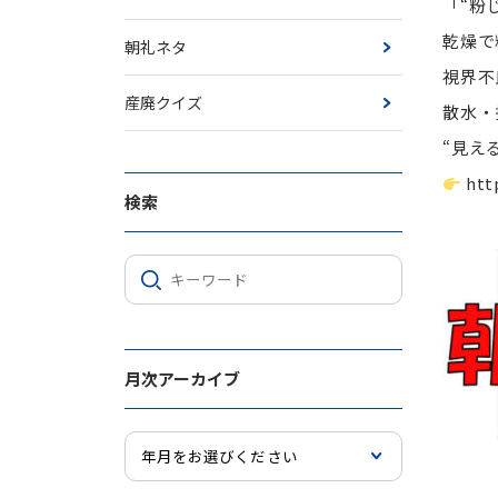
「“粉
乾燥で
朝礼ネタ
視界不
産廃クイズ
散水・
“見え
htt
検索
月次アーカイブ