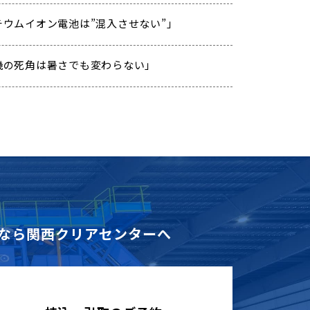
「リチウムイオン電池は”混入させない”」
「重機の死角は暑さでも変わらない」
なら
関西クリアセンターへ