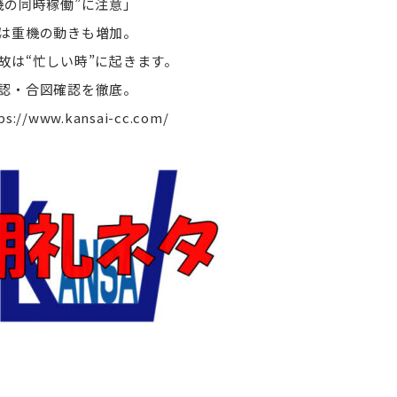
機の同時稼働”に注意」
は重機の動きも増加。
故は“忙しい時”に起きます。
認・合図確認を徹底。
ps://www.kansai-cc.com/