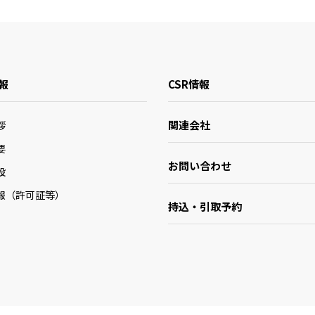
報
CSR情報
関連会社
拶
要
お問い合わせ
設
報（許可証等）
持込・引取予約