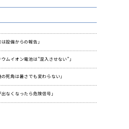
「異音は設備からの報告」
「リチウムイオン電池は”混入させない”」
「重機の死角は暑さでも変わらない」
「汗が出なくなったら危険信号」