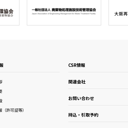
報
CSR情報
関連会社
拶
要
お問い合わせ
設
報（許可証等）
持込・引取予約