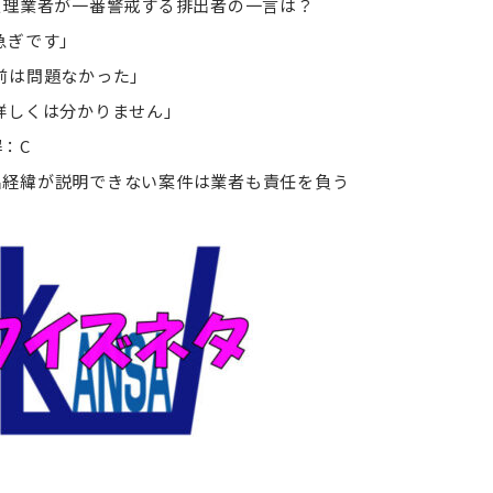
 処理業者が一番警戒する排出者の一言は？
急ぎです」
前は問題なかった」
詳しくは分かりません」
：C
経緯が説明できない案件は業者も責任を負う