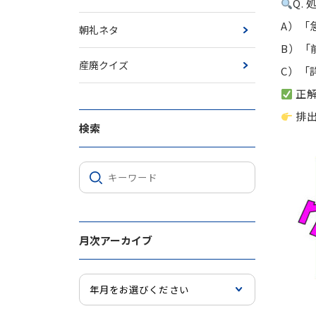
Q.
A）「
朝礼ネタ
B）「
産廃クイズ
C）「
正解
排出
検索
月次アーカイブ