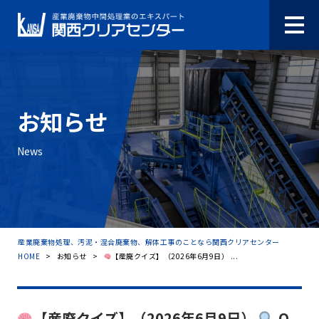
お知らせ
News
産業廃棄物処理、汚泥・混合廃棄物、解体工事のことなら関西クリアセンター
HOME
>
お知らせ
>
【産廃クイズ】（2026年6月9日） ...
【産廃クイズ】（2026年6月9日）
Q.