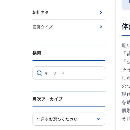
朝礼ネタ
体
産廃クイズ
近
検索
「
「
そ
し
の
現
月次アーカイブ
を
個
そ