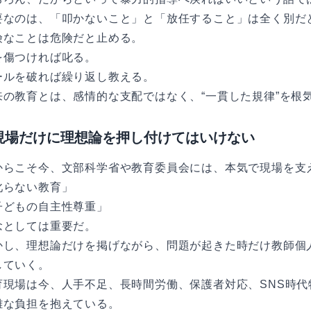
要なのは、「叩かないこと」と「放任すること」は全く別だ
険なことは危険だと止める。
を傷つければ叱る。
ールを破れば繰り返し教える。
来の教育とは、感情的な支配ではなく、“一貫した規律”を根
現場だけに理想論を押し付けてはいけない
からこそ今、文部科学省や教育委員会には、本気で現場を支
叱らない教育」
子どもの自主性尊重」
念としては重要だ。
かし、理想論だけを掲げながら、問題が起きた時だけ教師個
していく。
育現場は今、人手不足、長時間労働、保護者対応、SNS時
雑な負担を抱えている。