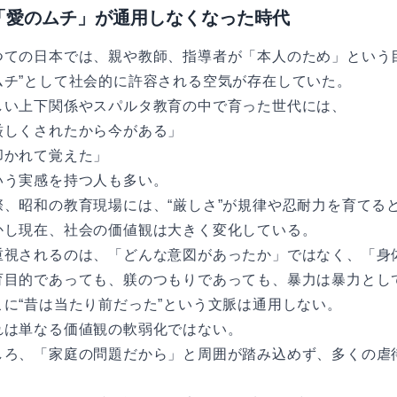
「愛のムチ」が通用しなくなった時代
つての日本では、親や教師、指導者が「本人のため」という
ムチ”として社会的に許容される空気が存在していた。
しい上下関係やスパルタ教育の中で育った世代には、
厳しくされたから今がある」
叩かれて覚えた」
いう実感を持つ人も多い。
際、昭和の教育現場には、“厳しさ”が規律や忍耐力を育てる
かし現在、社会の価値観は大きく変化している。
重視されるのは、「どんな意図があったか」ではなく、「身
育目的であっても、躾のつもりであっても、暴力は暴力とし
こに“昔は当たり前だった”という文脈は通用しない。
れは単なる価値観の軟弱化ではない。
しろ、「家庭の問題だから」と周囲が踏み込めず、多くの虐
。