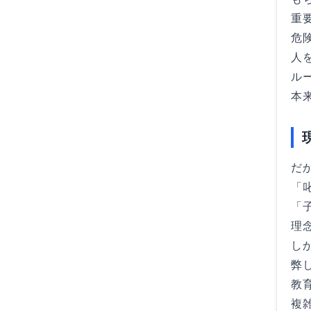
重
危
人
ル
本
だ
「
「
理
し
弊
教
複