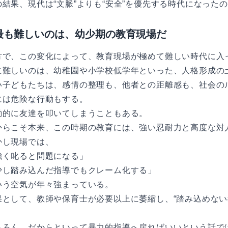
の結果、現代は“文脈”よりも“安全”を優先する時代になった
最も難しいのは、幼少期の教育現場だ
方で、この変化によって、教育現場が極めて難しい時代に入
に難しいのは、幼稚園や小学校低学年といった、人格形成の
い子どもたちは、感情の整理も、他者との距離感も、社会の
には危険な行動もする。
動的に友達を叩いてしまうこともある。
からこそ本来、この時期の教育には、強い忍耐力と高度な対
かし現場では、
強く叱ると問題になる」
少し踏み込んだ指導でもクレーム化する」
いう空気が年々強まっている。
果として、教師や保育士が必要以上に萎縮し、“踏み込めない
。
ちろん、だからといって暴力的指導へ戻ればいいという話で