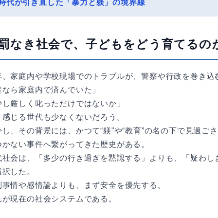
時代が引き直した「暴力と躾」の境界線
罰なき社会で、子どもをどう育てるの
年、家庭内や学校現場でのトラブルが、警察や行政を巻き込
昔なら家庭内で済んでいた」
少し厳しく叱っただけではないか」
う感じる世代も少なくないだろう。
かし、その背景には、かつて“躾”や“教育”の名の下で見過
つかない事件へ繋がってきた歴史がある。
代社会は、「多少の行き過ぎを黙認する」よりも、「疑わし
選択した。
別事情や感情論よりも、まず安全を優先する。
れが現在の社会システムである。