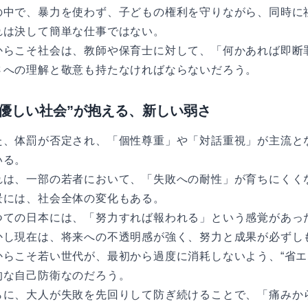
の中で、暴力を使わず、子どもの権利を守りながら、同時に
れは決して簡単な仕事ではない。
からこそ社会は、教師や保育士に対して、「何かあれば即断
さへの理解と敬意も持たなければならないだろう。
“優しい社会”が抱える、新しい弱さ
た、体罰が否定され、「個性尊重」や「対話重視」が主流と
いる。
れは、一部の若者において、「失敗への耐性」が育ちにくく
景には、社会全体の変化もある。
つての日本には、「努力すれば報われる」という感覚があっ
かし現在は、将来への不透明感が強く、努力と成果が必ずし
からこそ若い世代が、最初から過度に消耗しないよう、“省エ
的な自己防衛なのだろう。
らに、大人が失敗を先回りして防ぎ続けることで、「痛みか