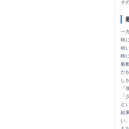
そ
一
特
幼
時
衝
だ
し
「
「
と
結
い
も