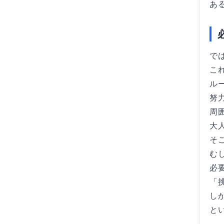
あ
で
こ
ル
努
周
大
そ
む
必
「
し
と