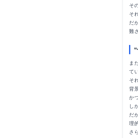
そ
そ
だ
難
ま
て
そ
背
か
し
だ
理
さ