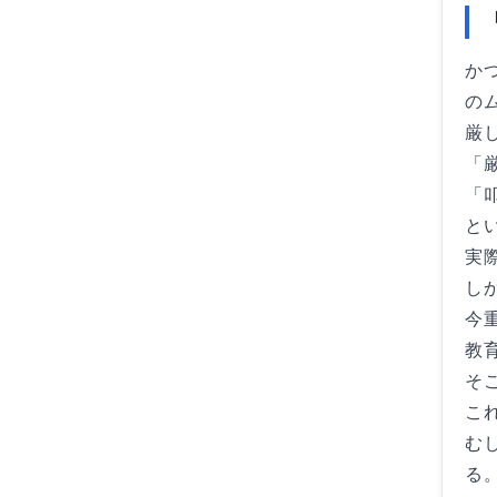
か
の
厳
「
「
と
実
し
今
教
そ
こ
む
る